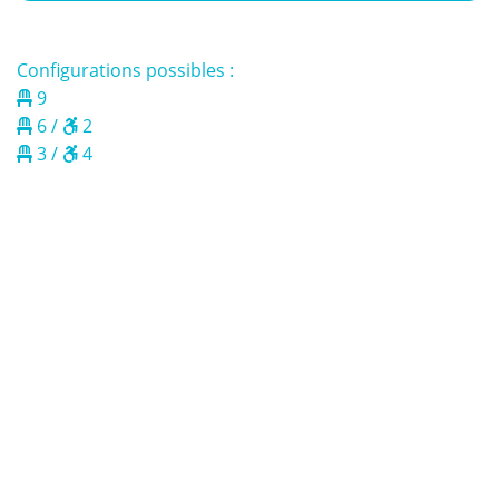
Configurations possibles :
9
6 /
2
3 /
4