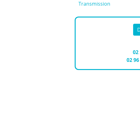
Transmission
D
02
02 96