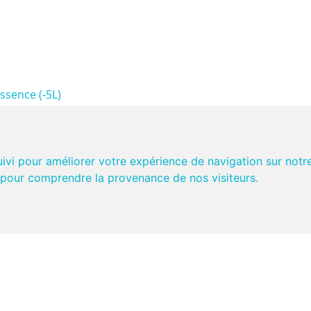
ssence (-5L)
z en 2 parties (pente à
leurs :
uivi pour améliorer votre expérience de navigation sur notr
ère.
et pour comprendre la provenance de nos visiteurs.
entrale combinée à une
t poignée montoire au
icap" à usage public
e plancher pour une