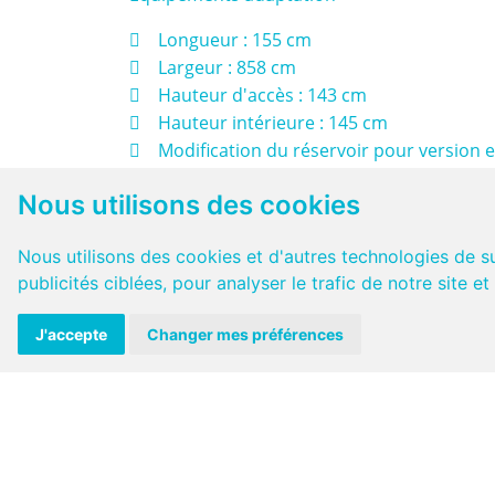
 Longueur : 155 cm
 Largeur : 858 cm
 Hauteur d'accès : 143 cm
 Hauteur intérieure : 145 cm
 Modification du réservoir pour version e
 Rampe manuelle assistée par compas à ga
Nous utilisons des cookies
21%).
 Arrimage du fauteuil roulant par 4 enrou
Nous utilisons des cookies et d'autres technologies de s
2 Électriques à l'avant et 2 manuels à l'arri
publicités ciblées, pour analyser le trafic de notre site 
Maintien de la personne par une ceinture v
ceinture épaulière à enrouleur.
J'accepte
Changer mes préférences
 Pack "Pro" avec marche pied amovible e
niveau de la porte latérale droite.
 Réadaptation des radars de recul
 Homologation du véhicule en "VASP Hand
 Surface antidérapante sur la rampe et l
adhérence maximale et un entretien facile.