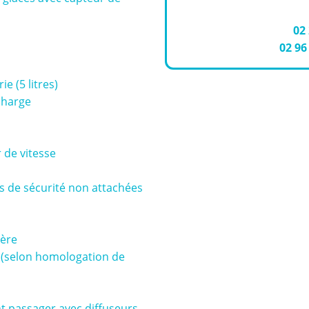
02
02 96
e (5 litres)
 charge
r de vitesse
s de sécurité non attachées
ière
 (selon homologation de
t passager avec diffuseurs