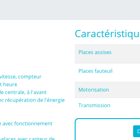
Caractéristiq
Places assises
Places fauteuil
vitesse, compteur
et heure
Motorisation
 centrale, à l'avant
ec récupération de l'énergie
Transmission
re avec fonctionnement
D
glaces avec capteur de