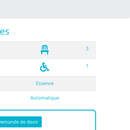
ues
3
1
Essence
Automatique
emande de devis