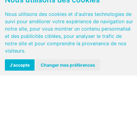
02 23 27 34 36
Rennes
02 96 76 59 77
Saint-Brieuc
Nous utilisons des cookies et d'autres technologies de
suivi pour améliorer votre expérience de navigation sur
notre site, pour vous montrer un contenu personnalisé
et des publicités ciblées, pour analyser le trafic de
Configurations possibles :
notre site et pour comprendre la provenance de nos
9
visiteurs.
6 /
2
3 /
4
J'accepte
Changer mes préférences