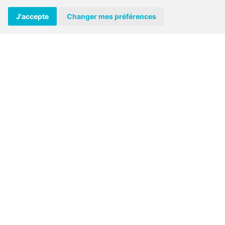
Invitation à la porte ouverte du 
J'accepte
Changer mes préférences
de Saint-Cast-le-Guildo !
Rennes
: ZI des Basses Forges
35530 NOYAL SUR VILAINE